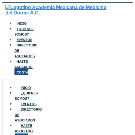
Ir
al
Siguenos en:
ociados Aquí
contenido
Facebook
Twitter
Instagram
Youtube
Tiktok
INICIO
¿QUIÉNES
SOMOS?
EVENTOS
DIRECTORIO
DE
ASOCIADOS
HAZTE
ASOCIADO
CONTACTO
INICIO
¿QUIÉNES
SOMOS?
EVENTOS
DIRECTORIO
DE
ASOCIADOS
HAZTE
ASOCIADO