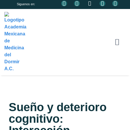
Siguenos en:
¿QUIÉNES SOMOS?
DIRECTORIO DE ASOCIAD
HAZTE ASOCIADO
Sueño y deterioro
cognitivo: