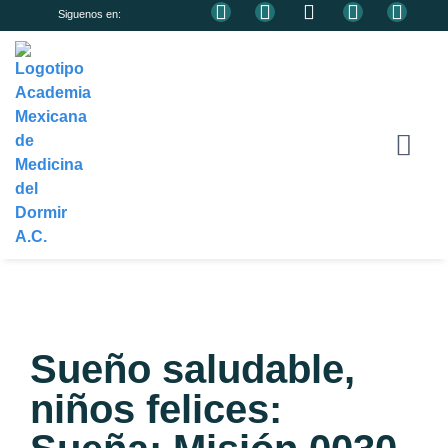
Siguenos en:
¿QUIÉNES SOMOS?
DIRECTORIO DE ASOCIAD
HAZTE ASOCIADO
Sueño saludable,
niños felices: