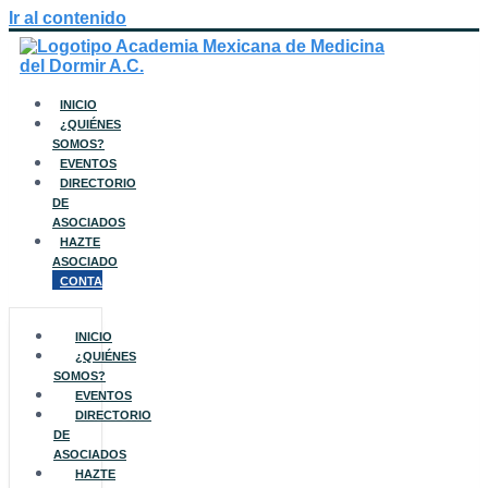
Ir al contenido
Siguenos en:
ociados Aquí
Facebook
Twitter
Instagram
Youtube
Tiktok
INICIO
¿QUIÉNES
SOMOS?
EVENTOS
DIRECTORIO
DE
ASOCIADOS
HAZTE
ASOCIADO
CONTACTO
INICIO
¿QUIÉNES
SOMOS?
EVENTOS
DIRECTORIO
DE
ASOCIADOS
HAZTE